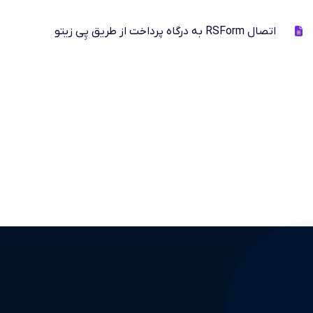
اتصال RSForm به درگاه پرداخت از طریق پِی زیتو