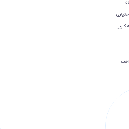
ه
ختیاری
کاربر
داخت