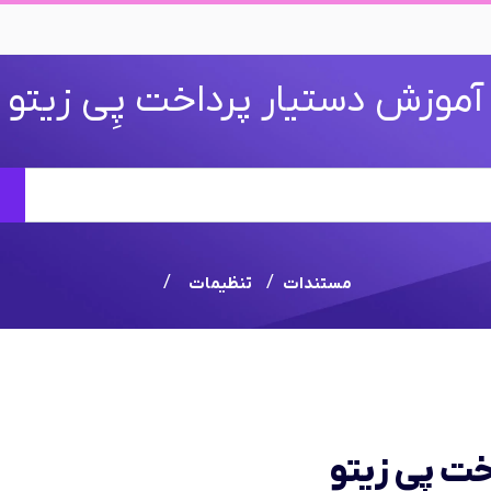
آموزش دستیار پرداخت پِی زیتو
جستجو
مستندات
تنظیمات
ت پِی زیتو