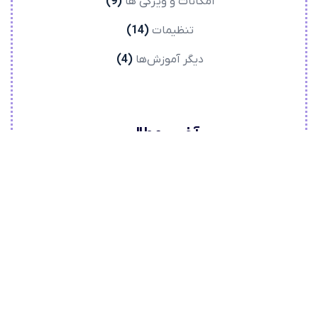
امکانات و ویژگی ها
(9)
تنظیمات
(14)
دیگر آموزش‌ها
(4)
آخرین مطالب
اتصال Contact Form 7 به درگاه پرداخت زیبال
اتصال Contact Form 7 به درگاه پرداخت زرین پال
اتصال Paid Memberships Pro به درگاه پرداخت زرین
پال