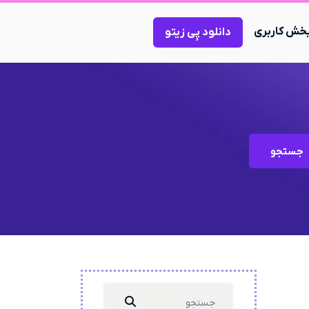
خش کاربری
دانلود پِی زیتو
جستجو
Search
...