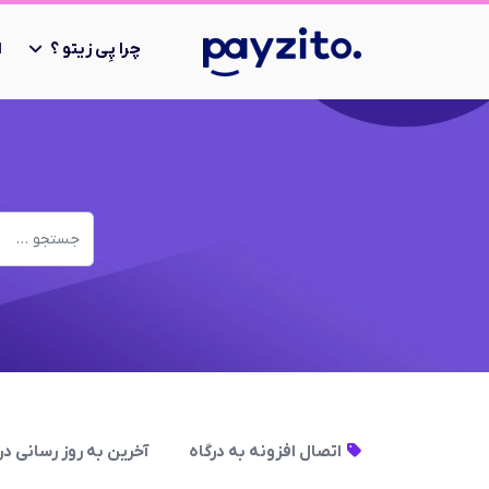
چرا پِی زیتو ؟
ا
اتصال افزونه به درگاه
آخرین به روز رسانی در 06 دی 404