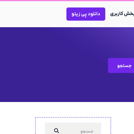
خش کاربری
دانلود پِی زیتو
جستجو
Search
...