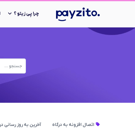
چرا پِی زیتو ؟
ا
اتصال افزونه به درگاه
آخرین به روز رسانی در 06 دی 404