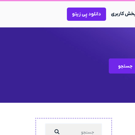
خش کاربری
دانلود پِی زیتو
جستجو
Search
...