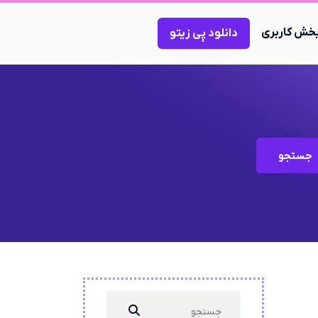
خش کاربری
دانلود پِی زیتو
جستجو
Search
...