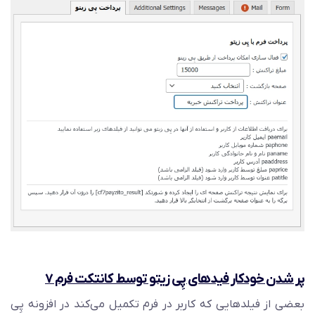
پر شدن خودکار فید‌های پِی زیتو توسط کانتکت فرم ۷
بعضی از فیلد‌هایی که کاربر در فرم تکمیل می‌کند در افزونه پِی