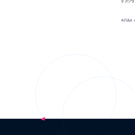
اریز و
 مقاله