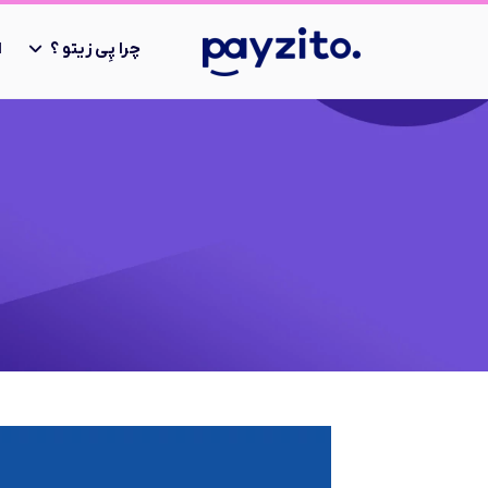
چرا پِی زیتو ؟
ا