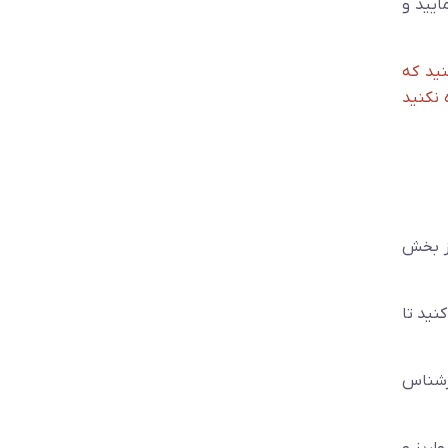
ایید و
نید که
 نکنید
از بخش
نید تا
021 تماس بگیرید و از کارشناس