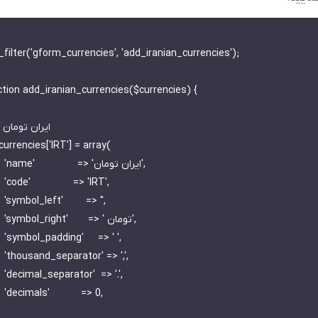
filter('gform_currencies', 'add_iranian_currencies');

tion add_iranian_currencies($currencies) {

        

 'IRT',

=> '',

       

> ' ',

> ',',

> '.',

 => 0,
