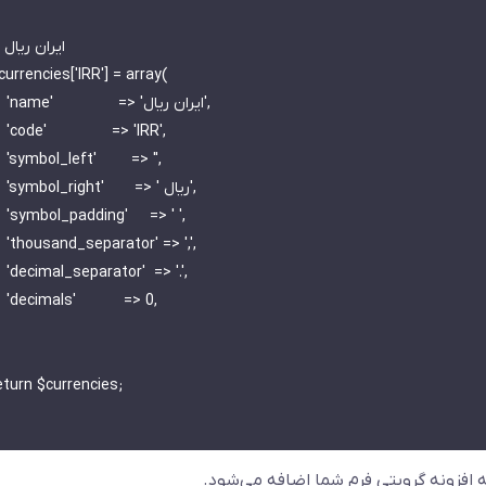
        

 'IRR',

=> '',

       

> ' ',

> ',',

> '.',

 => 0,

 افزونه گرویتی فرم شما اضافه می‌شود.