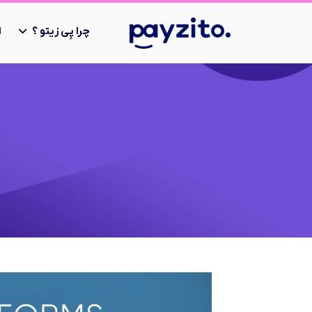
چرا پِی زیتو ؟
ا